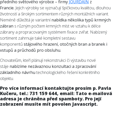
předního světového výrobce – firmy
JOURDAIN
z
Francie.
Jejich výrobky se vyznačují špičkovou kvalitou, dlouhou
životností a širokým sortimentem různých montážních variant.
Neméně důležitá je variantní
nabídka několika typů krmných
zábran
s různým počtem krmných míst ve vztahu k délce
zábrany a propracovaným systémem fixace zvířat. Nabízený
sortiment zahrnuje také kompletní sestavu
komponentů
stájového hrazení, otočných bran a branek i
vstupů a průchodů pro obsluhu.
Chovatelům, kteří plánují rekonstrukci či výstavbu nové
stáje
nabízíme nezávaznou konzultaci a zpracování
základního návrhu
technologického řešení konkrétního
objektu.
Pro více informací kontaktujte prosím p. Pavla
Kučeru, tel.: 731 159 644, email:
Tato e-mailová
adresa je chráněna před spamboty. Pro její
zobrazení musíte mít povolen Javascript.