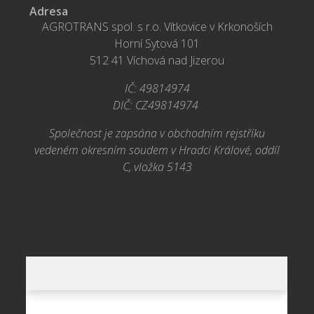
Adresa
AGROTRANS spol. s r.o. Vítkovice v Krkonoších
Horní Sytová 101
512 41 Víchová nad Jizerou
IČ: 49814974
DIČ: CZ49814974
Společnost je zapsána v obchodním rejstříku
vedeném okresním soudem v Hradci Králové, oddíl
C, vložka 5143