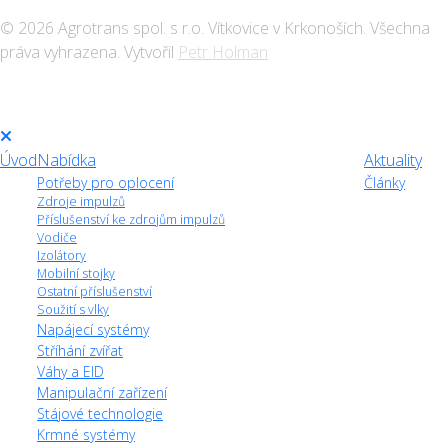
© 2026 Agrotrans spol. s r.o. Vítkovice v Krkonoších. Všechna
práva vyhrazena. Vytvořil
Petr Holman
Úvod
Nabídka
Aktuality
Potřeby pro oplocení
Články
Zdroje impulzů
Příslušenství ke zdrojům impulzů
Vodiče
Izolátory
Mobilní stojky
Ostatní příslušenství
Soužití s vlky
Napájecí systémy
Stříhání zvířat
Váhy a EID
Manipulační zařízení
Stájové technologie
Krmné systémy